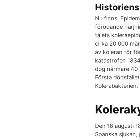
Historien
Nu finns Epidemi
förödande härjni
talets koleraepi
cirka 20 000 män
av koleran för f
katastrofen 1834 
dog närmare 40 0
Första dödsfallet
Kolerabakterien.
Kolerak
Den 18 augusti 1
Spanska sjukan, p