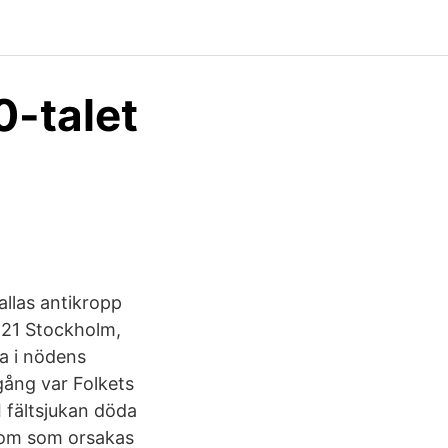
0-talet
allas antikropp
 21 Stockholm,
a i nödens
 gång var Folkets
I fältsjukan döda
dom som orsakas