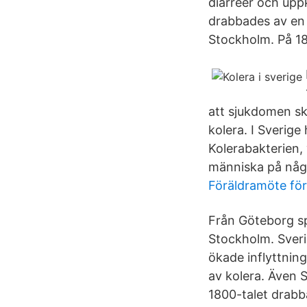
diarréer och upp
drabbades av en 
Stockholm. På 18
att sjukdomen sk
kolera. I Sverige
Kolerabakterien, 
människa på någr
Föräldramöte för
Från Göteborg sp
Stockholm. Sveri
ökade inflyttnin
av kolera. Även 
1800-talet drabb