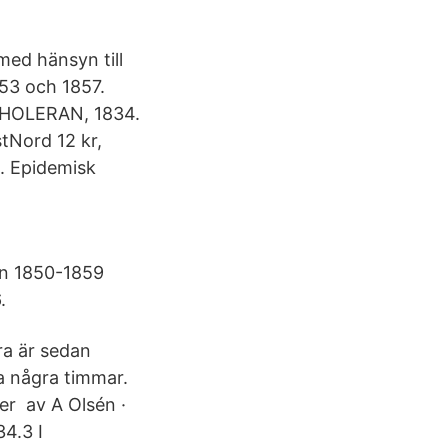
ed hänsyn till
853 och 1857.
CHOLERAN, 1834.
stNord 12 kr,
. Epidemisk
en 1850-1859
.
ra är sedan
a några timmar.
er av A Olsén ·
4.3 I