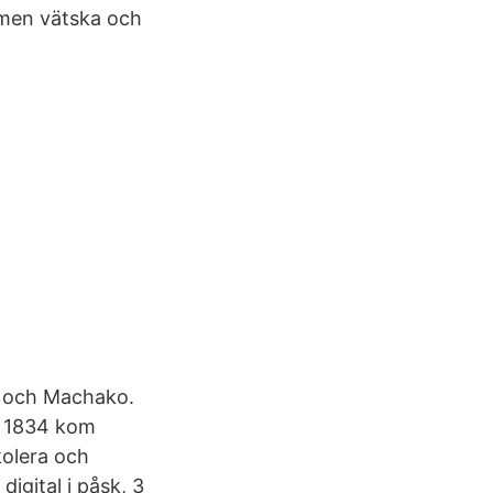
armen vätska och
sa och Machako.
li 1834 kom
kolera och
igital i påsk, 3