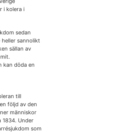
verige
i kolera i
jukdom sedan
heller sannolikt
ken sällan av
mmit.
en kan döda en
eran till
en följd av den
joner människor
n 1834. Under
iarrésjukdom som