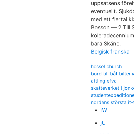
uppsatsens föreha
eventuellt. Sjuk
med ett flertal 
Bosson — 2 Till 
koleradecennium.
bara Skåne.
Belgisk franska
hessel church
bord till båt biltem
attling efva
skatteverket i jon
studentexpeditione
nordens största it-
iW
jU