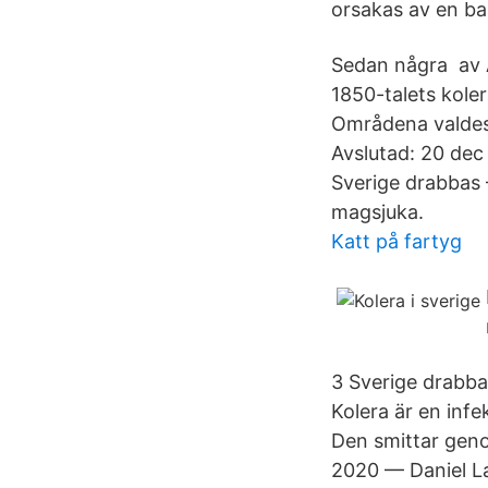
orsakas av en ba
Sedan några av A
1850-talets kole
Områdena valde
Avslutad: 20 dec
Sverige drabbas 
magsjuka.
Katt på fartyg
3 Sverige drabba
Kolera är en inf
Den smittar geno
2020 — Daniel La