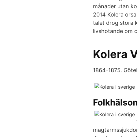
månader utan kos
2014 Kolera orsa
talet drog stora
livshotande om d
Kolera V
1864-1875. Göte
Folkhälso
magtarmssjukdom 