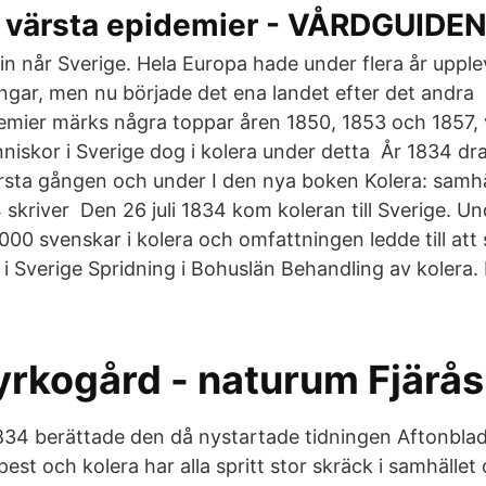
s värsta epidemier - VÅRDGUIDE
n når Sverige. Hela Europa hade under flera år upple
ngar, men nu började det ena landet efter det andra
demier märks några toppar åren 1850, 1853 och 1857, v
niskor i Sverige dog i kolera under detta År 1834 d
örsta gången och under I den nya boken Kolera: samhä
skriver Den 26 juli 1834 kom koleran till Sverige. Un
00 svenskar i kolera och omfattningen ledde till att 
 i Sverige Spridning i Bohuslän Behandling av kolera. 
yrkogård - naturum Fjärås
834 berättade den då nystartade tidningen Aftonbla
est och kolera har alla spritt stor skräck i samhället