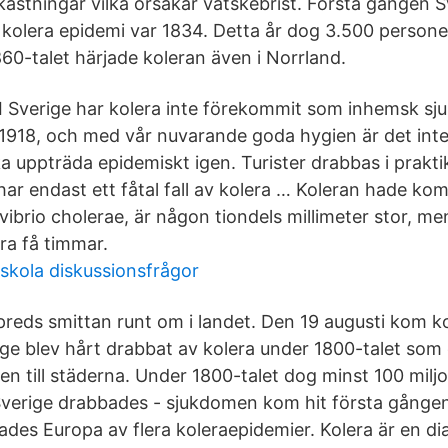
kastningar vilka orsakar vätskebrist. Första gången S
kolera epidemi var 1834. Detta år dog 3.500 personer 
60-talet härjade koleran även i Norrland.
I Sverige har kolera inte förekommit som inhemsk s
1918, och med vår nuvarande goda hygien är det inte 
a uppträda epidemiskt igen. Turister drabbas i prakti
 har endast ett fåtal fall av kolera … Koleran hade ko
vibrio cholerae, är någon tiondels millimeter stor, m
a få timmar.
skola diskussionsfrågor
reds smittan runt om i landet. Den 19 augusti kom kol
ge blev hårt drabbat av kolera under 1800-talet som 
gen till städerna. Under 1800-talet dog minst 100 mil
Sverige drabbades - sjukdomen kom hit första gånge
ades Europa av flera koleraepidemier. Kolera är en d