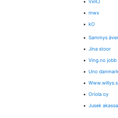
VxRJ
mwx
kO
Sammys även
Jina stoor
Ving.no jobb
Uno danmar
Www.willys.s
Oriola oy
Jusek akass