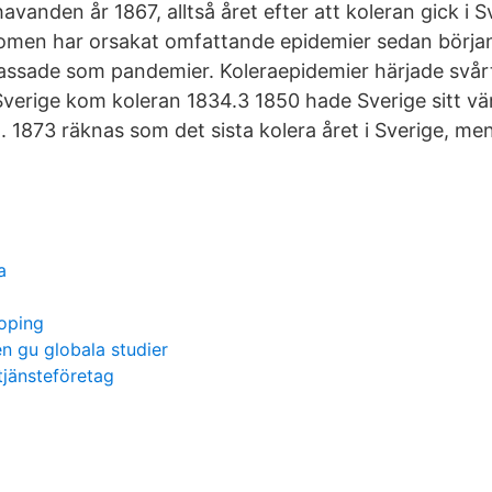
vanden år 1867, alltså året efter att koleran gick i S
domen har orsakat omfattande epidemier sedan början
klassade som pandemier. Koleraepidemier härjade svårt
Sverige kom koleran 1834.3 1850 hade Sverige sitt vä
 1873 räknas som det sista kolera året i Sverige, m
a
koping
n gu globala studier
tjänsteföretag