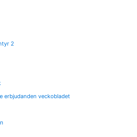
tyr 2
k
e erbjudanden veckobladet
an