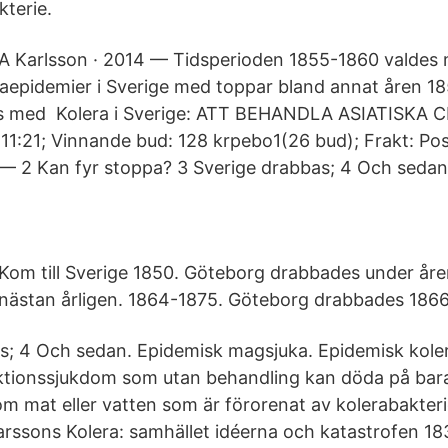
kterie.
 Karlsson · 2014 — Tidsperioden 1855-1860 valdes m
raepidemier i Sverige med toppar bland annat åren 1
s med Kolera i Sverige: ATT BEHANDLA ASIATISKA 
 11:21; Vinnande bud: 128 krpebo1(26 bud); Frakt: Po
— 2 Kan fyr stoppa? 3 Sverige drabbas; 4 Och sedan
Kom till Sverige 1850. Göteborg drabbades under år
nästan årligen. 1864-1875. Göteborg drabbades 1866
s; 4 Och sedan. Epidemisk magsjuka. Epidemisk kole
ektionssjukdom som utan behandling kan döda på bar
m mat eller vatten som är förorenat av kolerabakteri
rssons Kolera: samhället idéerna och katastrofen 183