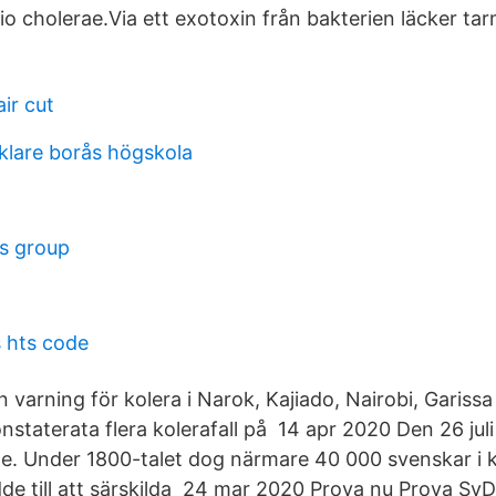
rio cholerae.Via ett exotoxin från bakterien läcker t
air cut
lare borås högskola
ns group
s hts code
n varning för kolera i Narok, Kajiado, Nairobi, Garis
onstaterata flera kolerafall på 14 apr 2020 Den 26 ju
rige. Under 1800-talet dog närmare 40 000 svenskar i 
e till att särskilda 24 mar 2020 Prova nu Prova SvD d