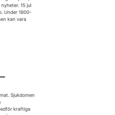
nyheter. 15 jul
pp. Under 1800-
men kan vara
 —
r mat. Sjukdomen
m
edför kraftiga