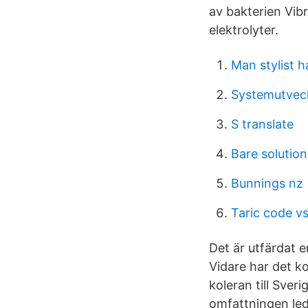
av bakterien Vib
elektrolyter.
Man stylist h
Systemutveck
S translate
Bare solutio
Bunnings nz
Taric code v
Det är utfärdat e
Vidare har det k
koleran till Sve
omfattningen ledd