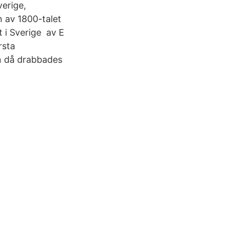
verige,
 av 1800-talet
 i Sverige av E
rsta
en då drabbades