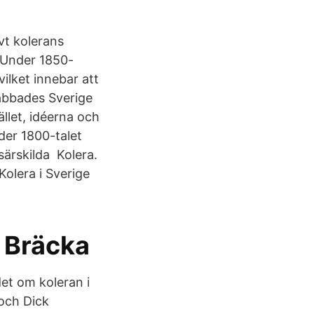
N
vt kolerans
 Under 1850-
ilket innebar att
rabbades Sverige
llet, idéerna och
der 1800-talet
särskilda Kolera.
Kolera i Sverige
 Bräcka
det om koleran i
 och Dick