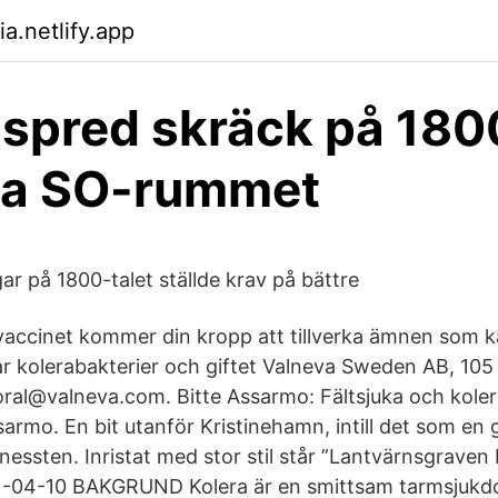
ia.netlify.app
 spred skräck på 180
ia SO-rummet
ar på 1800-talet ställde krav på bättre
t vaccinet kommer din kropp att tillverka ämnen som k
ar kolerabakterier och giftet Valneva Sweden AB, 105
oral@valneva.com. Bitte Assarmo: Fältsjuka och koler
sarmo. En bit utanför Kristinehamn, intill det som en
nessten. Inristat med stor stil står ”Lantvärnsgraven 
1-04-10 BAKGRUND Kolera är en smittsam tarmsjuk