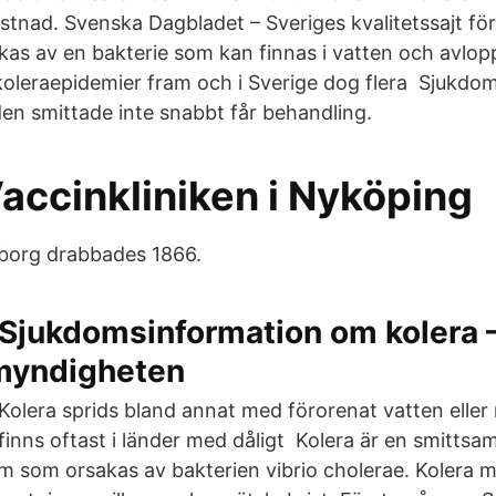
tnad. Svenska Dagbladet – Sveriges kvalitetssajt för 
kas av en bakterie som kan finnas i vatten och avlo
 koleraepidemier fram och i Sverige dog flera Sjukdo
en smittade inte snabbt får behandling.
accinkliniken i Nyköping
borg drabbades 1866.
Sjukdomsinformation om kolera
myndigheten
Kolera sprids bland annat med förorenat vatten elle
finns oftast i länder med dåligt Kolera är en smittsa
som orsakas av bakterien vibrio cholerae. Kolera m