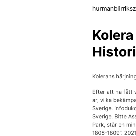
hurmanblirriksz
Kolera
Histor
Kolerans härjning
Efter att ha fåt
ar, vilka bekämp
Sverige. infoduk
Sverige. Bitte As
Park, står en min
1808-1809”. 202